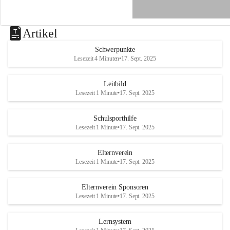
e
n
a
u
Artikel
a
n
Schwerpunkte
d
Lesezeit 4 Minuten
•
17. Sept. 2025
e
r
R
Leitbild
a
Lesezeit 1 Minute
•
17. Sept. 2025
x
Schulsporthilfe
Lesezeit 1 Minute
•
17. Sept. 2025
Elternverein
Lesezeit 1 Minute
•
17. Sept. 2025
Elternverein Sponsoren
Lesezeit 1 Minute
•
17. Sept. 2025
Lernsystem