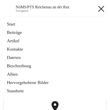
NöMS/PTS Reichenau an der Rax
Navigation
NöMS/PTS Reichenau an der
Start
Rax
Beiträge
Artikel
öffnet
Hans Lanner Regionalmusik Schulverband
Kontakte
in
Externe Webseite
neuem
Dateien
Tab
öffnet
Tourismusschulen Semmering
Beschreibung
in
Externe Webseite
neuem
Alben
Tab
+2
Hervorgehobene Bilder
Standorte