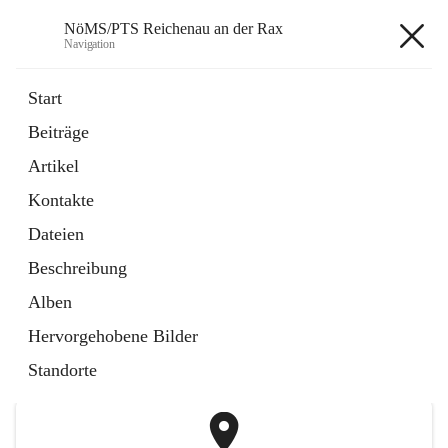
NöMS/PTS Reichenau an der Rax
Navigation
NöMS/PTS Reichenau an der
Start
Rax
Beiträge
Artikel
öffnet
Hans Lanner Regionalmusik Schulverband
Kontakte
in
Externe Webseite
neuem
Dateien
Tab
öffnet
Tourismusschulen Semmering
Beschreibung
in
Externe Webseite
neuem
Alben
Tab
+2
Hervorgehobene Bilder
Standorte