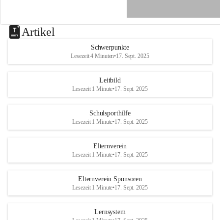
e
n
a
u
Artikel
a
n
Schwerpunkte
d
Lesezeit 4 Minuten
•
17. Sept. 2025
e
r
R
Leitbild
a
Lesezeit 1 Minute
•
17. Sept. 2025
x
Schulsporthilfe
Lesezeit 1 Minute
•
17. Sept. 2025
Elternverein
Lesezeit 1 Minute
•
17. Sept. 2025
Elternverein Sponsoren
Lesezeit 1 Minute
•
17. Sept. 2025
Lernsystem