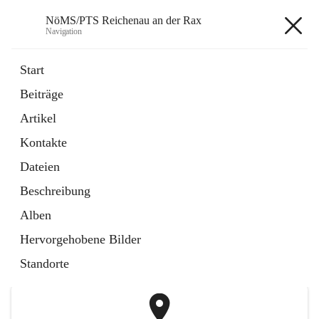
NöMS/PTS Reichenau an der Rax
Navigation
NöMS/PTS Reichenau an der
Start
Rax
Beiträge
Artikel
öffnet
Hans Lanner Regionalmusik Schulverband
Kontakte
in
Externe Webseite
neuem
Dateien
Tab
öffnet
Tourismusschulen Semmering
Beschreibung
in
Externe Webseite
neuem
Alben
Tab
+2
Hervorgehobene Bilder
Standorte