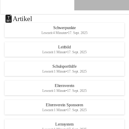
e
n
a
u
Artikel
a
n
Schwerpunkte
d
Lesezeit 4 Minuten
•
17. Sept. 2025
e
r
R
Leitbild
a
Lesezeit 1 Minute
•
17. Sept. 2025
x
Schulsporthilfe
Lesezeit 1 Minute
•
17. Sept. 2025
Elternverein
Lesezeit 1 Minute
•
17. Sept. 2025
Elternverein Sponsoren
Lesezeit 1 Minute
•
17. Sept. 2025
Lernsystem