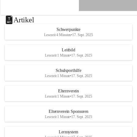
e
n
a
u
Artikel
a
n
Schwerpunkte
d
Lesezeit 4 Minuten
•
17. Sept. 2025
e
r
R
Leitbild
a
Lesezeit 1 Minute
•
17. Sept. 2025
x
Schulsporthilfe
Lesezeit 1 Minute
•
17. Sept. 2025
Elternverein
Lesezeit 1 Minute
•
17. Sept. 2025
Elternverein Sponsoren
Lesezeit 1 Minute
•
17. Sept. 2025
Lernsystem