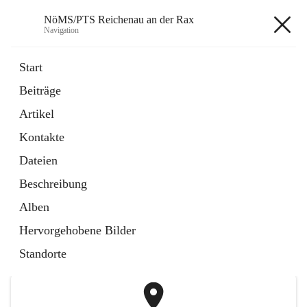
NöMS/PTS Reichenau an der Rax
Navigation
NöMS/PTS Reichenau an der
Start
Rax
Beiträge
Artikel
öffnet
Hans Lanner Regionalmusik Schulverband
Kontakte
in
Externe Webseite
neuem
Dateien
Tab
öffnet
Tourismusschulen Semmering
Beschreibung
in
Externe Webseite
neuem
Alben
Tab
+2
Hervorgehobene Bilder
Standorte