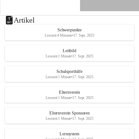
e
n
a
u
Artikel
a
n
Schwerpunkte
d
Lesezeit 4 Minuten
•
17. Sept. 2025
e
r
R
Leitbild
a
Lesezeit 1 Minute
•
17. Sept. 2025
x
Schulsporthilfe
Lesezeit 1 Minute
•
17. Sept. 2025
Elternverein
Lesezeit 1 Minute
•
17. Sept. 2025
Elternverein Sponsoren
Lesezeit 1 Minute
•
17. Sept. 2025
Lernsystem