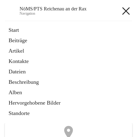
NöMS/PTS Reichenau an der Rax
Navigation
NöMS/PTS Reichenau an der
Start
Rax
Beiträge
Artikel
öffnet
Hans Lanner Regionalmusik Schulverband
Kontakte
in
Externe Webseite
neuem
Dateien
Tab
öffnet
Tourismusschulen Semmering
Beschreibung
in
Externe Webseite
neuem
Alben
Tab
+2
Hervorgehobene Bilder
Standorte