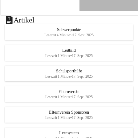
e
n
a
u
Artikel
a
n
Schwerpunkte
d
Lesezeit 4 Minuten
•
17. Sept. 2025
e
r
R
Leitbild
a
Lesezeit 1 Minute
•
17. Sept. 2025
x
Schulsporthilfe
Lesezeit 1 Minute
•
17. Sept. 2025
Elternverein
Lesezeit 1 Minute
•
17. Sept. 2025
Elternverein Sponsoren
Lesezeit 1 Minute
•
17. Sept. 2025
Lernsystem