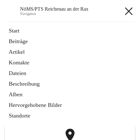
NöMS/PTS Reichenau an der Rax
Navigation
NöMS/PTS Reichenau an der
Start
Rax
Beiträge
Artikel
öffnet
Hans Lanner Regionalmusik Schulverband
Kontakte
in
Externe Webseite
neuem
Dateien
Tab
öffnet
Tourismusschulen Semmering
Beschreibung
in
Externe Webseite
neuem
Alben
Tab
+2
Hervorgehobene Bilder
Standorte