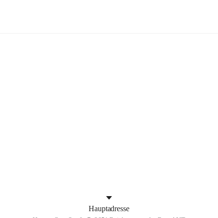
NöMS/PTS Reichenau an der Rax
rband
+2
Hauptadresse