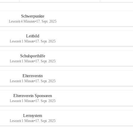
u
u
Abschluss bildet
a
a
n
n
Schwerpunkte
d
d
Lesezeit 4 Minuten
•
17. Sept. 2025
e
e
r
r
R
R
Leitbild
a
a
Lesezeit 1 Minute
•
17. Sept. 2025
x
x
Schulsporthilfe
Lesezeit 1 Minute
•
17. Sept. 2025
Elternverein
Lesezeit 1 Minute
•
17. Sept. 2025
Elternverein Sponsoren
Lesezeit 1 Minute
•
17. Sept. 2025
Lernsystem
Lesezeit 1 Minute
•
17. Sept. 2025