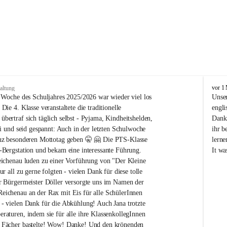
N
vor 1
altung
ö
n Woche des Schuljahres 2025/2026 war wieder viel los 
Unser
M
Die 4. Klasse veranstaltete die traditionelle 
engli
S
bertraf sich täglich selbst - Pyjama, Kindheitshelden, 
Dank 
/
ei und seid gespannt: Auch in der letzten Schulwoche 
ihr b
P
anz besonderen Mottotag geben 🤫 🤗 Die PTS-Klasse 
lerne
T
-Bergstation und bekam eine interessante Führung. 
It wa
S
R
eichenau luden zu einer Vorführung von "Der Kleine 
e
ur all zu gerne folgten - vielen Dank für diese tolle 
i
r Bürgermeister Döller versorgte uns im Namen der 
c
ichenau an der Rax mit Eis für alle SchülerInnen 
h
- vielen Dank für die Abkühlung! Auch Jana trotzte 
e
raturen, indem sie für alle ihre KlassenkollegInnen 
n
a
 Fächer bastelte! Wow! Danke! Und den krönenden 