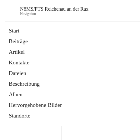
NöMS/PTS Reichenau an der Rax
Navigation
Start
Beiträge
öffnet
Hans Lanner Regionalmusik Schulve
Artikel
in
Externe Webseite
neuem
Kontakte
Tab
öffnet
Tourismusschulen Semmering
in
Externe Webseite
Dateien
neuem
Tab
Beschreibung
Alben
Hervorgehobene Bilder
Standorte