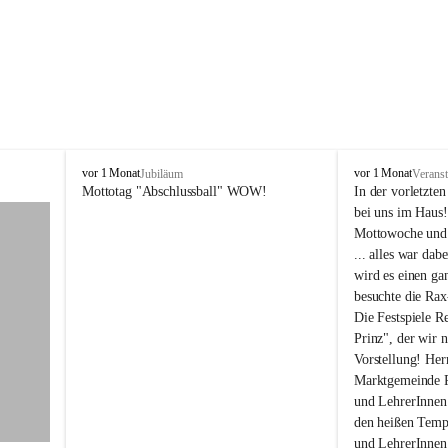
N
N
vor 1 Monat
vor 1 Monat
Jubiläum
Veranst
ö
ö
Mottotag "Abschlussball" WOW!
In der vorletzte
M
M
bei uns im Haus! 
S
S
Mottowoche und ü
/
/
... alles war dab
P
P
wird es einen g
T
T
besuchte die Rax
S
S
R
R
Die Festspiele R
e
e
Prinz", der wir n
i
i
Vorstellung! Her
c
c
Marktgemeinde Re
h
h
und LehrerInnen 
e
e
den heißen Tempe
n
n
a
a
und LehrerInnen