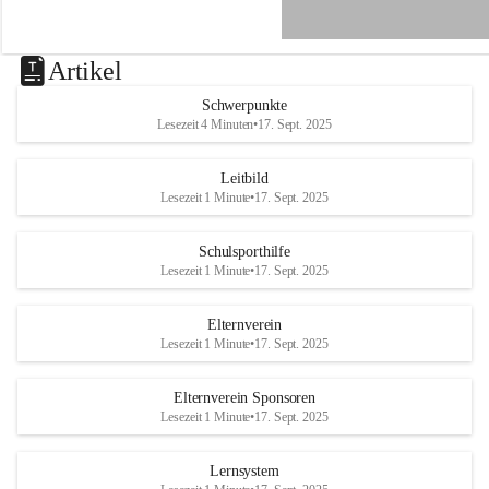
e
n
a
u
Artikel
a
n
Schwerpunkte
d
Lesezeit 4 Minuten
•
17. Sept. 2025
e
r
R
Leitbild
a
Lesezeit 1 Minute
•
17. Sept. 2025
x
Schulsporthilfe
Lesezeit 1 Minute
•
17. Sept. 2025
Elternverein
Lesezeit 1 Minute
•
17. Sept. 2025
Elternverein Sponsoren
Lesezeit 1 Minute
•
17. Sept. 2025
Lernsystem