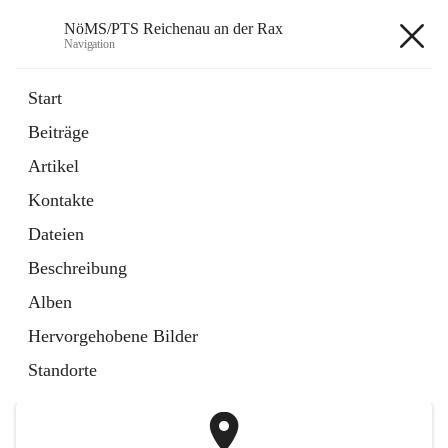
NöMS/PTS Reichenau an der Rax
Navigation
NöMS/PTS Reichenau an der
Start
Rax
Beiträge
Artikel
öffnet
Hans Lanner Regionalmusik Schulverband
Kontakte
in
Externe Webseite
neuem
Dateien
Tab
öffnet
Tourismusschulen Semmering
Beschreibung
in
Externe Webseite
neuem
Alben
Tab
+2
Hervorgehobene Bilder
Standorte