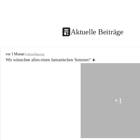
Aktuelle Beiträge
N
vor 1 Monat
Ankündigung
ö
Wir wünschen allen einen fantastischen Sommer! ☀️
M
S
/
P
T
S
R
+1
e
i
c
h
e
n
a