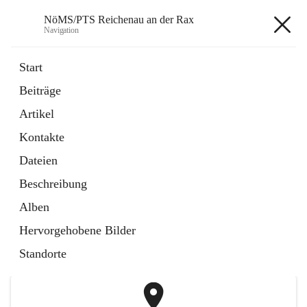
NöMS/PTS Reichenau an der Rax
Navigation
NöMS/PTS Reichenau an der
Start
Rax
Beiträge
Artikel
öffnet
Hans Lanner Regionalmusik Schulverband
Kontakte
in
Externe Webseite
neuem
Dateien
Tab
öffnet
Tourismusschulen Semmering
Beschreibung
in
Externe Webseite
neuem
Alben
Tab
+2
Hervorgehobene Bilder
Standorte