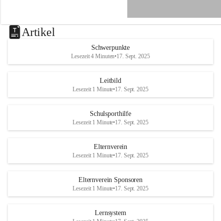
e
n
a
u
Artikel
a
n
Schwerpunkte
d
Lesezeit 4 Minuten
•
17. Sept. 2025
e
r
R
Leitbild
a
Lesezeit 1 Minute
•
17. Sept. 2025
x
Schulsporthilfe
Lesezeit 1 Minute
•
17. Sept. 2025
Elternverein
Lesezeit 1 Minute
•
17. Sept. 2025
Elternverein Sponsoren
Lesezeit 1 Minute
•
17. Sept. 2025
Lernsystem