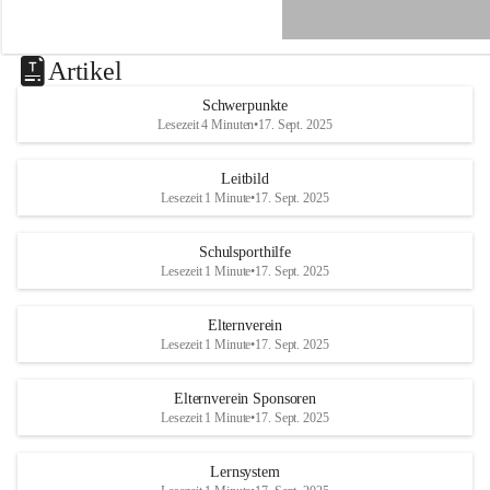
e
n
a
u
Artikel
a
n
Schwerpunkte
d
Lesezeit 4 Minuten
•
17. Sept. 2025
e
r
R
Leitbild
a
Lesezeit 1 Minute
•
17. Sept. 2025
x
Schulsporthilfe
Lesezeit 1 Minute
•
17. Sept. 2025
Elternverein
Lesezeit 1 Minute
•
17. Sept. 2025
Elternverein Sponsoren
Lesezeit 1 Minute
•
17. Sept. 2025
Lernsystem