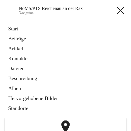
NöMS/PTS Reichenau an der Rax
Navigation
NöMS/PTS Reichenau an der
Start
Rax
Beiträge
Artikel
öffnet
Hans Lanner Regionalmusik Schulverband
Kontakte
in
Externe Webseite
neuem
Dateien
Tab
öffnet
Tourismusschulen Semmering
Beschreibung
in
Externe Webseite
neuem
Alben
Tab
+2
Hervorgehobene Bilder
Standorte