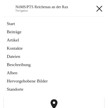
NöMS/PTS Reichenau an der Rax
Navigation
NöMS/PTS Reichenau an der
Start
Rax
Beiträge
Artikel
öffnet
Hans Lanner Regionalmusik Schulverband
Kontakte
in
Externe Webseite
neuem
Dateien
Tab
öffnet
Tourismusschulen Semmering
Beschreibung
in
Externe Webseite
neuem
Alben
Tab
+2
Hervorgehobene Bilder
Standorte