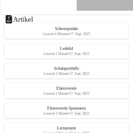
e
n
a
u
Artikel
a
n
Schwerpunkte
d
Lesezeit 4 Minuten
•
17. Sept. 2025
e
r
R
Leitbild
a
Lesezeit 1 Minute
•
17. Sept. 2025
x
Schulsporthilfe
Lesezeit 1 Minute
•
17. Sept. 2025
Elternverein
Lesezeit 1 Minute
•
17. Sept. 2025
Elternverein Sponsoren
Lesezeit 1 Minute
•
17. Sept. 2025
Lernsystem