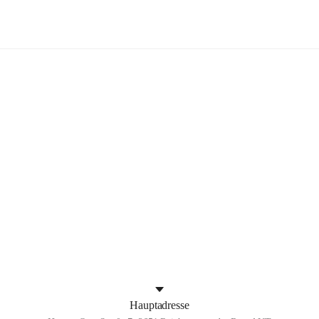
NöMS/PTS Reichenau an der Rax
rband
+2
Hauptadresse