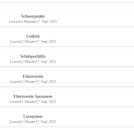
u
u
Abschluss bildet
a
a
n
n
Schwerpunkte
d
d
Lesezeit 4 Minuten
•
17. Sept. 2025
e
e
r
r
R
R
Leitbild
a
a
Lesezeit 1 Minute
•
17. Sept. 2025
x
x
Schulsporthilfe
Lesezeit 1 Minute
•
17. Sept. 2025
Elternverein
Lesezeit 1 Minute
•
17. Sept. 2025
Elternverein Sponsoren
Lesezeit 1 Minute
•
17. Sept. 2025
Lernsystem
Lesezeit 1 Minute
•
17. Sept. 2025