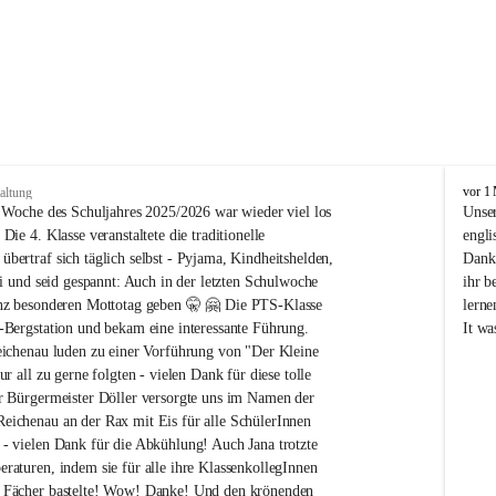
N
vor 1
altung
ö
n Woche des Schuljahres 2025/2026 war wieder viel los 
Unser
M
Die 4. Klasse veranstaltete die traditionelle 
engli
S
bertraf sich täglich selbst - Pyjama, Kindheitshelden, 
Dank 
/
ei und seid gespannt: Auch in der letzten Schulwoche 
ihr b
P
anz besonderen Mottotag geben 🤫 🤗 Die PTS-Klasse 
lerne
T
-Bergstation und bekam eine interessante Führung. 
It wa
S
R
eichenau luden zu einer Vorführung von "Der Kleine 
e
ur all zu gerne folgten - vielen Dank für diese tolle 
i
r Bürgermeister Döller versorgte uns im Namen der 
c
ichenau an der Rax mit Eis für alle SchülerInnen 
h
- vielen Dank für die Abkühlung! Auch Jana trotzte 
e
raturen, indem sie für alle ihre KlassenkollegInnen 
n
a
 Fächer bastelte! Wow! Danke! Und den krönenden 