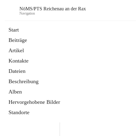
NöMS/PTS Reichenau an der Rax
Navigation
Start
Beiträge
öffnet
Hans Lanner Regionalmusik Schulve
Artikel
in
Externe Webseite
neuem
Kontakte
Tab
öffnet
Tourismusschulen Semmering
in
Externe Webseite
Dateien
neuem
Tab
Beschreibung
Alben
Hervorgehobene Bilder
Standorte