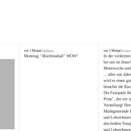
N
N
vor 1 Monat
vor 1 Monat
Jubiläum
Veranst
ö
ö
Mottotag "Abschlussball" WOW!
In der vorletzte
M
M
bei uns im Haus! 
S
S
Mottowoche und ü
/
/
... alles war dab
P
P
wird es einen g
T
T
besuchte die Rax
S
S
R
R
Die Festspiele R
e
e
Prinz", der wir n
i
i
Vorstellung! Her
c
c
Marktgemeinde Re
h
h
und LehrerInnen 
e
e
den heißen Tempe
n
n
a
a
und LehrerInnen