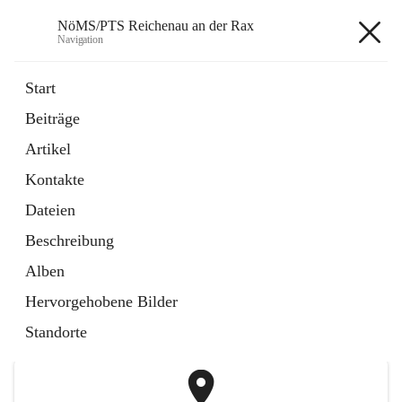
NöMS/PTS Reichenau an der Rax
Navigation
NöMS/PTS Reichenau an der
Start
Rax
Beiträge
Artikel
öffnet
Hans Lanner Regionalmusik Schulverband
Kontakte
in
Externe Webseite
neuem
Dateien
Tab
öffnet
Tourismusschulen Semmering
Beschreibung
in
Externe Webseite
neuem
Alben
Tab
+2
Hervorgehobene Bilder
Standorte