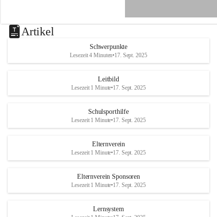
e
n
a
u
Artikel
a
n
Schwerpunkte
d
Lesezeit 4 Minuten
•
17. Sept. 2025
e
r
R
Leitbild
a
Lesezeit 1 Minute
•
17. Sept. 2025
x
Schulsporthilfe
Lesezeit 1 Minute
•
17. Sept. 2025
Elternverein
Lesezeit 1 Minute
•
17. Sept. 2025
Elternverein Sponsoren
Lesezeit 1 Minute
•
17. Sept. 2025
Lernsystem