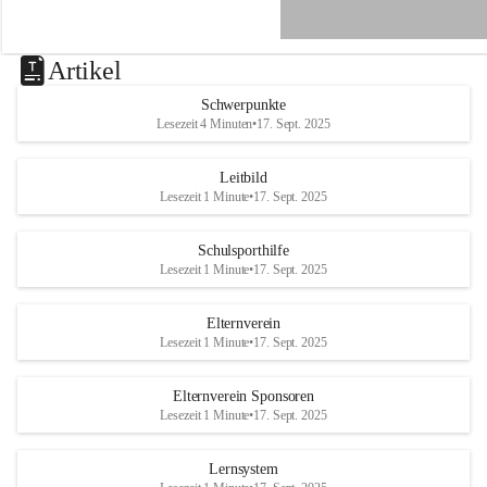
e
n
a
u
Artikel
a
n
Schwerpunkte
d
Lesezeit 4 Minuten
•
17. Sept. 2025
e
r
R
Leitbild
a
Lesezeit 1 Minute
•
17. Sept. 2025
x
Schulsporthilfe
Lesezeit 1 Minute
•
17. Sept. 2025
Elternverein
Lesezeit 1 Minute
•
17. Sept. 2025
Elternverein Sponsoren
Lesezeit 1 Minute
•
17. Sept. 2025
Lernsystem