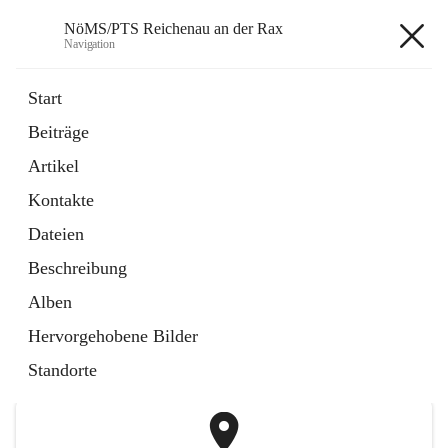
NöMS/PTS Reichenau an der Rax
Navigation
NöMS/PTS Reichenau an der
Start
Rax
Beiträge
Artikel
öffnet
Hans Lanner Regionalmusik Schulverband
Kontakte
in
Externe Webseite
neuem
Dateien
Tab
öffnet
Tourismusschulen Semmering
Beschreibung
in
Externe Webseite
neuem
Alben
Tab
+2
Hervorgehobene Bilder
Standorte