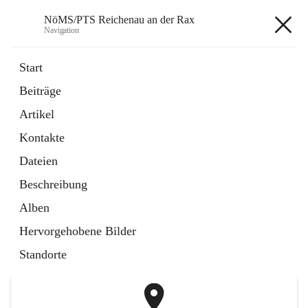
NöMS/PTS Reichenau an der Rax
Navigation
NöMS/PTS Reichenau an der
Start
Rax
Beiträge
Artikel
öffnet
Hans Lanner Regionalmusik Schulverband
Kontakte
in
Externe Webseite
neuem
Dateien
Tab
öffnet
Tourismusschulen Semmering
Beschreibung
in
Externe Webseite
neuem
Alben
Tab
+2
Hervorgehobene Bilder
Standorte