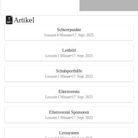
e
n
a
u
Artikel
a
n
Schwerpunkte
d
Lesezeit 4 Minuten
•
17. Sept. 2025
e
r
R
Leitbild
a
Lesezeit 1 Minute
•
17. Sept. 2025
x
Schulsporthilfe
Lesezeit 1 Minute
•
17. Sept. 2025
Elternverein
Lesezeit 1 Minute
•
17. Sept. 2025
Elternverein Sponsoren
Lesezeit 1 Minute
•
17. Sept. 2025
Lernsystem