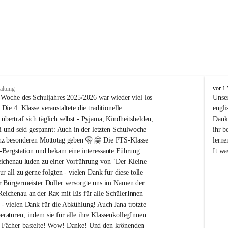
N
vor 1
altung
ö
n Woche des Schuljahres 2025/2026 war wieder viel los 
Unser
M
Die 4. Klasse veranstaltete die traditionelle 
engli
S
bertraf sich täglich selbst - Pyjama, Kindheitshelden, 
Dank 
/
ei und seid gespannt: Auch in der letzten Schulwoche 
ihr b
P
anz besonderen Mottotag geben 🤫 🤗 Die PTS-Klasse 
lerne
T
-Bergstation und bekam eine interessante Führung. 
It wa
S
R
eichenau luden zu einer Vorführung von "Der Kleine 
e
ur all zu gerne folgten - vielen Dank für diese tolle 
i
r Bürgermeister Döller versorgte uns im Namen der 
c
ichenau an der Rax mit Eis für alle SchülerInnen 
h
- vielen Dank für die Abkühlung! Auch Jana trotzte 
e
raturen, indem sie für alle ihre KlassenkollegInnen 
n
a
 Fächer bastelte! Wow! Danke! Und den krönenden 