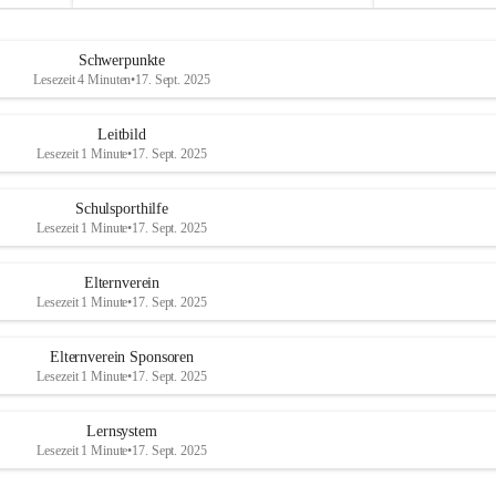
u
u
Abschluss bildet
a
a
n
n
Schwerpunkte
d
d
Lesezeit 4 Minuten
•
17. Sept. 2025
e
e
r
r
R
R
Leitbild
a
a
Lesezeit 1 Minute
•
17. Sept. 2025
x
x
Schulsporthilfe
Lesezeit 1 Minute
•
17. Sept. 2025
Elternverein
Lesezeit 1 Minute
•
17. Sept. 2025
Elternverein Sponsoren
Lesezeit 1 Minute
•
17. Sept. 2025
Lernsystem
Lesezeit 1 Minute
•
17. Sept. 2025