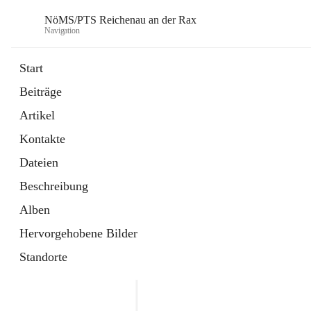
NöMS/PTS Reichenau an der Rax
Navigation
Start
Beiträge
öffnet
Hans Lanner Regionalmusik Schulve
Artikel
in
Externe Webseite
neuem
Kontakte
Tab
öffnet
Tourismusschulen Semmering
in
Externe Webseite
Dateien
neuem
Tab
Beschreibung
Alben
Hervorgehobene Bilder
Standorte