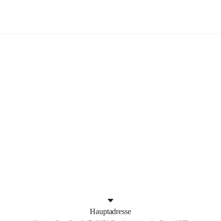
NöMS/PTS Reichenau an der Rax
rband
+2
Hauptadresse