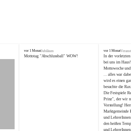
N
N
vor 1 Monat
vor 1 Monat
Jubiläum
Veranst
ö
ö
Mottotag "Abschlussball" WOW!
In der vorletzte
M
M
bei uns im Haus! 
S
S
Mottowoche und ü
/
/
... alles war dab
P
P
wird es einen g
T
T
besuchte die Rax
S
S
R
R
Die Festspiele R
e
e
Prinz", der wir n
i
i
Vorstellung! Her
c
c
Marktgemeinde Re
h
h
und LehrerInnen 
e
e
den heißen Tempe
n
n
a
a
und LehrerInnen