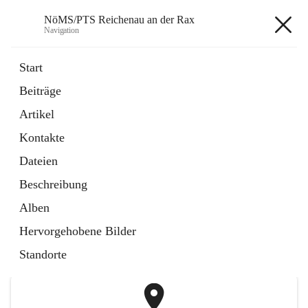
NöMS/PTS Reichenau an der Rax
Navigation
NöMS/PTS Reichenau an der
Start
Rax
Beiträge
Artikel
öffnet
Hans Lanner Regionalmusik Schulverband
Kontakte
in
Externe Webseite
neuem
Dateien
Tab
öffnet
Tourismusschulen Semmering
Beschreibung
in
Externe Webseite
neuem
Alben
Tab
+2
Hervorgehobene Bilder
Standorte