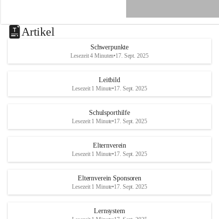
e
n
a
u
Artikel
a
n
Schwerpunkte
d
Lesezeit 4 Minuten
•
17. Sept. 2025
e
r
R
Leitbild
a
Lesezeit 1 Minute
•
17. Sept. 2025
x
Schulsporthilfe
Lesezeit 1 Minute
•
17. Sept. 2025
Elternverein
Lesezeit 1 Minute
•
17. Sept. 2025
Elternverein Sponsoren
Lesezeit 1 Minute
•
17. Sept. 2025
Lernsystem