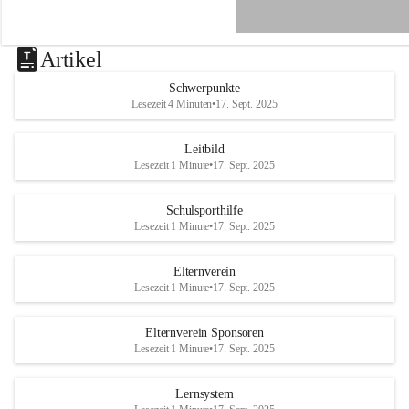
e
n
a
u
Artikel
a
n
Schwerpunkte
d
Lesezeit 4 Minuten
•
17. Sept. 2025
e
r
R
Leitbild
a
Lesezeit 1 Minute
•
17. Sept. 2025
x
Schulsporthilfe
Lesezeit 1 Minute
•
17. Sept. 2025
Elternverein
Lesezeit 1 Minute
•
17. Sept. 2025
Elternverein Sponsoren
Lesezeit 1 Minute
•
17. Sept. 2025
Lernsystem