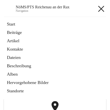
NöMS/PTS Reichenau an der Rax
Navigation
NöMS/PTS Reichenau an der
Start
Rax
Beiträge
Artikel
öffnet
Hans Lanner Regionalmusik Schulverband
Kontakte
in
Externe Webseite
neuem
Dateien
Tab
öffnet
Tourismusschulen Semmering
Beschreibung
in
Externe Webseite
neuem
Alben
Tab
+2
Hervorgehobene Bilder
Standorte