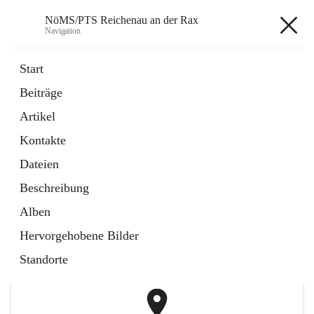
NöMS/PTS Reichenau an der Rax
Navigation
NöMS/PTS Reichenau an der
Start
Rax
Beiträge
Artikel
öffnet
Hans Lanner Regionalmusik Schulverband
Kontakte
in
Externe Webseite
neuem
Dateien
Tab
öffnet
Tourismusschulen Semmering
Beschreibung
in
Externe Webseite
neuem
Alben
Tab
+2
Hervorgehobene Bilder
Standorte