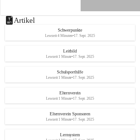
e
n
a
u
Artikel
a
n
Schwerpunkte
d
Lesezeit 4 Minuten
•
17. Sept. 2025
e
r
R
Leitbild
a
Lesezeit 1 Minute
•
17. Sept. 2025
x
Schulsporthilfe
Lesezeit 1 Minute
•
17. Sept. 2025
Elternverein
Lesezeit 1 Minute
•
17. Sept. 2025
Elternverein Sponsoren
Lesezeit 1 Minute
•
17. Sept. 2025
Lernsystem