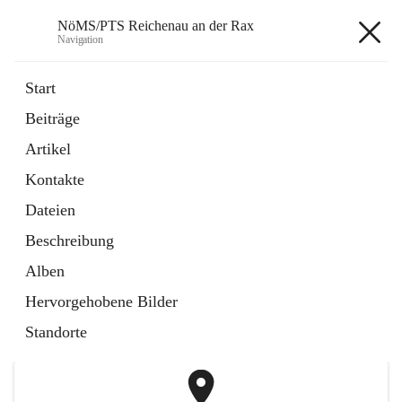
NöMS/PTS Reichenau an der Rax
Navigation
NöMS/PTS Reichenau an der
Start
Rax
Beiträge
Artikel
öffnet
Hans Lanner Regionalmusik Schulverband
Kontakte
in
Externe Webseite
neuem
Dateien
Tab
öffnet
Tourismusschulen Semmering
Beschreibung
in
Externe Webseite
neuem
Alben
Tab
+2
Hervorgehobene Bilder
Standorte