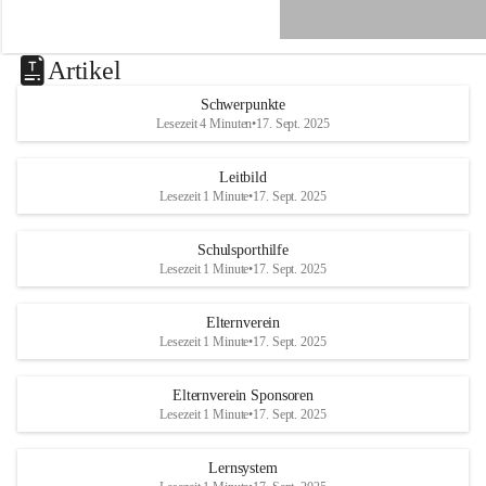
e
n
a
u
Artikel
a
n
Schwerpunkte
d
Lesezeit 4 Minuten
•
17. Sept. 2025
e
r
R
Leitbild
a
Lesezeit 1 Minute
•
17. Sept. 2025
x
Schulsporthilfe
Lesezeit 1 Minute
•
17. Sept. 2025
Elternverein
Lesezeit 1 Minute
•
17. Sept. 2025
Elternverein Sponsoren
Lesezeit 1 Minute
•
17. Sept. 2025
Lernsystem