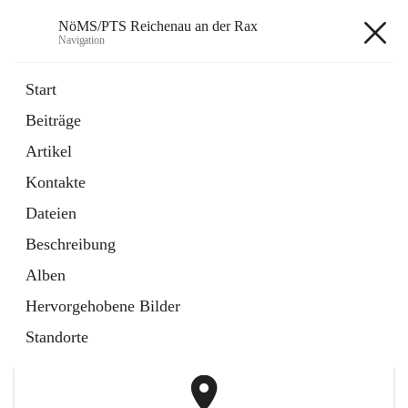
NöMS/PTS Reichenau an der Rax
Navigation
NöMS/PTS Reichenau an der
Start
Rax
Beiträge
Artikel
öffnet
Hans Lanner Regionalmusik Schulverband
Kontakte
in
Externe Webseite
neuem
Dateien
Tab
öffnet
Tourismusschulen Semmering
Beschreibung
in
Externe Webseite
neuem
Alben
Tab
+2
Hervorgehobene Bilder
Standorte