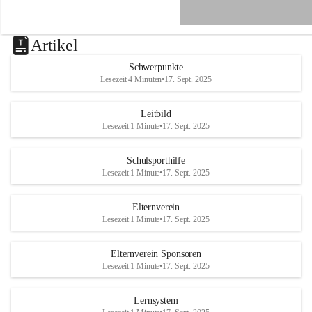
e
n
a
u
Artikel
a
n
Schwerpunkte
d
Lesezeit 4 Minuten
•
17. Sept. 2025
e
r
R
Leitbild
a
Lesezeit 1 Minute
•
17. Sept. 2025
x
Schulsporthilfe
Lesezeit 1 Minute
•
17. Sept. 2025
Elternverein
Lesezeit 1 Minute
•
17. Sept. 2025
Elternverein Sponsoren
Lesezeit 1 Minute
•
17. Sept. 2025
Lernsystem