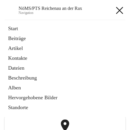
NöMS/PTS Reichenau an der Rax
Navigation
NöMS/PTS Reichenau an der
Start
Rax
Beiträge
Artikel
öffnet
Hans Lanner Regionalmusik Schulverband
Kontakte
in
Externe Webseite
neuem
Dateien
Tab
öffnet
Tourismusschulen Semmering
Beschreibung
in
Externe Webseite
neuem
Alben
Tab
+2
Hervorgehobene Bilder
Standorte