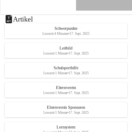
e
n
a
u
Artikel
a
n
Schwerpunkte
d
Lesezeit 4 Minuten
•
17. Sept. 2025
e
r
R
Leitbild
a
Lesezeit 1 Minute
•
17. Sept. 2025
x
Schulsporthilfe
Lesezeit 1 Minute
•
17. Sept. 2025
Elternverein
Lesezeit 1 Minute
•
17. Sept. 2025
Elternverein Sponsoren
Lesezeit 1 Minute
•
17. Sept. 2025
Lernsystem